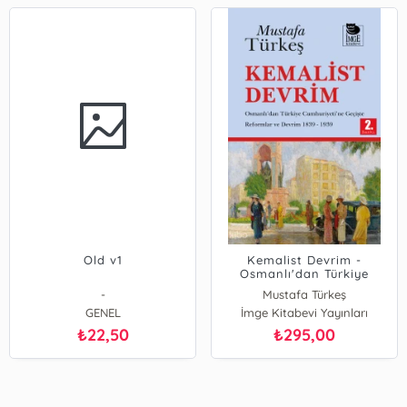
Old v1
Kemalist Devrim -
Osmanlı'dan Türkiye
Cumhuriyeti'ne Geçişte
-
Mustafa Türkeş
Reformlar ve Devrim 1839
GENEL
İmge Kitabevi Yayınları
- 1939
22,50
295,00
₺
₺