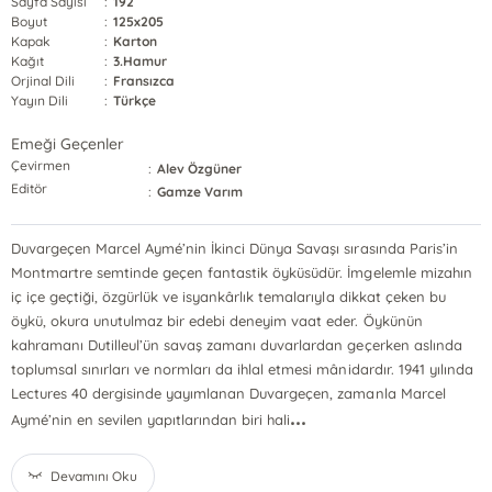
Sayfa Sayısı
:
192
Boyut
:
125x205
Kapak
:
Karton
Kağıt
:
3.Hamur
Orjinal Dili
:
Fransızca
Yayın Dili
:
Türkçe
Emeği Geçenler
Çevirmen
:
Alev Özgüner
Editör
:
Gamze Varım
Duvargeçen Marcel Aymé’nin İkinci Dünya Savaşı sırasında Paris’in
Montmartre semtinde geçen fantastik öyküsüdür. İmgelemle mizahın
iç içe geçtiği, özgürlük ve isyankârlık temalarıyla dikkat çeken bu
öykü, okura unutulmaz bir edebi deneyim vaat eder. Öykünün
kahramanı Dutilleul’ün savaş zamanı duvarlardan geçerken aslında
toplumsal sınırları ve normları da ihlal etmesi mânidardır. 1941 yılında
Lectures 40 dergisinde yayımlanan Duvargeçen, zamanla Marcel
...
Aymé’nin en sevilen yapıtlarından biri hali
Devamını Oku