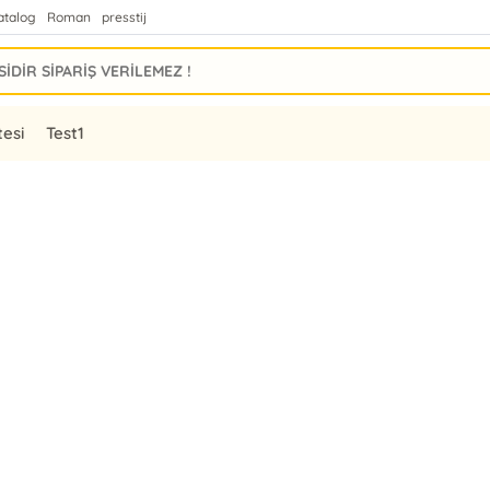
atalog
Roman
presstij
tesi
Test1