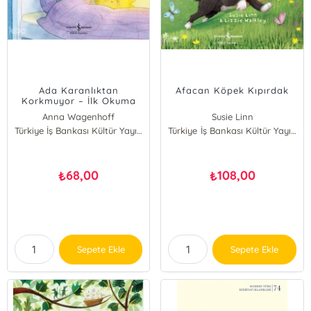
Ada Karanlıktan
Afacan Köpek Kıpırdak
Korkmuyor – İlk Okuma
Kitabım
Anna Wagenhoff
Susie Linn
Türkiye İş Bankası Kültür Yayınları
Türkiye İş Bankası Kültür Yayınları
68,00
108,00
₺
₺
Sepete Ekle
Sepete Ekle