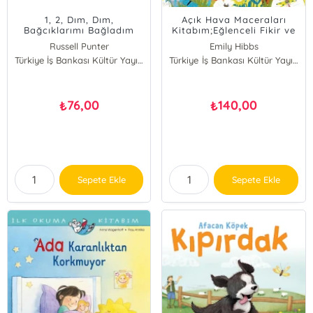
1, 2, Dım, Dım,
Açık Hava Maceraları
Bağcıklarımı Bağladım
Kitabım;Eğlenceli Fikir ve
Etkinliklerle Doğayı
Russell Punter
Emily Hibbs
Keşfet!
Türkiye İş Bankası Kültür Yayınları
Türkiye İş Bankası Kültür Yayınları
76,00
140,00
₺
₺
Sepete Ekle
Sepete Ekle