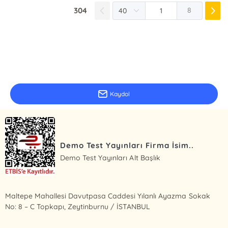
304
8
E-Bülten Kayıt
Güncel bilgiler için kayıt olunuz
Kaydol
Demo Test Yayınları Firma İsim..
Demo Test Yayınları Alt Başlık
Maltepe Mahallesi Davutpasa Caddesi Yılanlı Ayazma Sokak
No: 8 – C Topkapı, Zeytinburnu / İSTANBUL