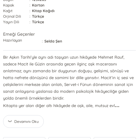
Kapak
:
Karton
Kağıt
:
Kitap Kağıdı
Orjinal Dili
:
Türkçe
Yayın Dili
:
Türkçe
Emeği Geçenler
Hazırlayan
:
Selda Şen
Bir Aşkın Tarihi’yle aynı adı taşıyan uzun hikâyede Mehmet Rauf,
sadece Macit ile Güzin arasında geçen ilginç aşk macerasını
anlatmaz; aynı zamanda bir duygunun doğuşu, gelişimi, sönüşü ve
hatta nefrete dönüşünü de samimi bir dille yansıtır. Macit’in iç sesi ve
çelişkilerini merkeze alan anlatı, Servet-i Fünun döneminin sanat için
sanat anlayışına yaslansa da modern psikolojik hikâyeciliğe giden
yolda önemli örneklerden biridir.
...
Kitapta yer alan diğer altı hikâyede de aşk, aile, mutsuz evl
Devamını Oku