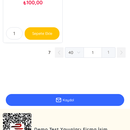
100,00
₺
Sepete Ekle
7
1
E-Bülten Kayıt
Güncel bilgiler için kayıt olunuz
Kaydol
Demo Test Yayınları Firma İsim..