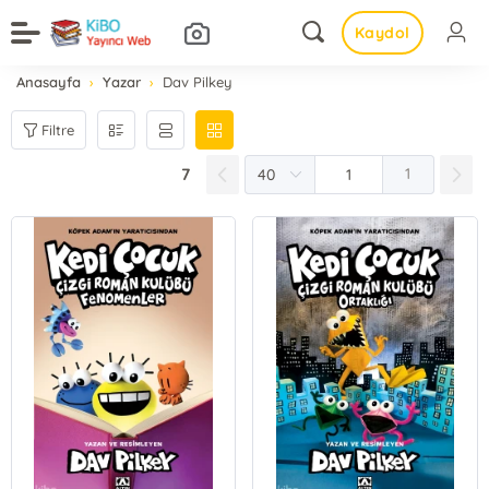
Kaydol
Anasayfa
Yazar
Dav Pilkey
Filtre
7
1