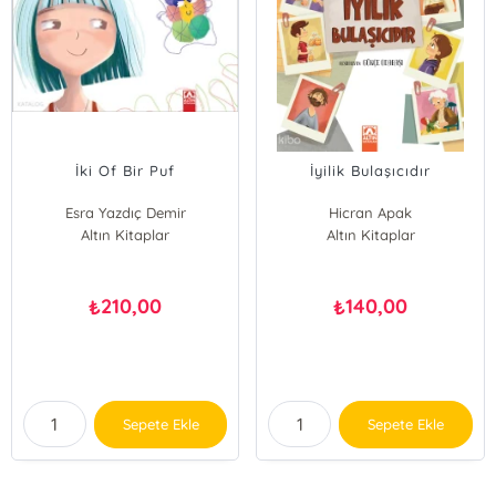
İki Of Bir Puf
İyilik Bulaşıcıdır
Esra Yazdıç Demir
Hicran Apak
Altın Kitaplar
Altın Kitaplar
210,00
140,00
₺
₺
Sepete Ekle
Sepete Ekle