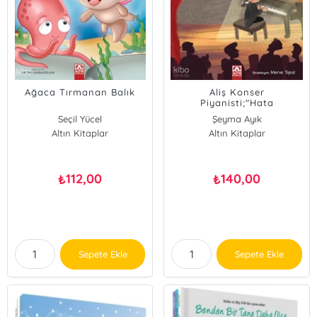
Ağaca Tırmanan Balık
Aliş Konser
Piyanisti;"Hata
Yapmaktan Korkmak"
Seçil Yücel
Şeyma Ayık
Altın Kitaplar
Altın Kitaplar
112,00
140,00
₺
₺
Sepete Ekle
Sepete Ekle