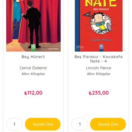
Bay Hünerli
Beş Parasız - Kocakafa
Nate - 4
Cemal Özdemir
Lincoln Peirce
Sultan Serdar Doksöz
Altın Kitaplar
Altın Kitaplar
112,00
235,00
₺
₺
Sepete Ekle
Sepete Ekle