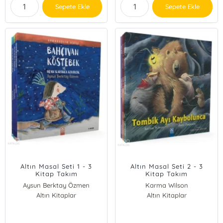
Sepete Ekle
Sepete Ekle
Altın Masal Seti 1 - 3
Altın Masal Seti 2 - 3
Kitap Takım
Kitap Takım
Aysun Berktay Özmen
Karma Wilson
Altın Kitaplar
Jane Chapman
Altın Kitaplar