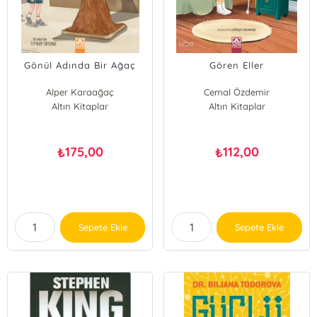
Gönül Adında Bir Ağaç
Gören Eller
Alper Karaağaç
Cemal Özdemir
Altın Kitaplar
Sultan Serdar Doksöz
Altın Kitaplar
175,00
112,00
₺
₺
Sepete Ekle
Sepete Ekle