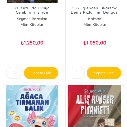
21. Yüzyılda Evliya
555 Eğlenceli Çıkartma
Çelebi'nin İzinde
Deniz Kızlarının Dünyası
Çıkartma Seti - 3 Kitap
Seymen Bozaslan
Kolektif
Takım
Altın Kitaplar
Altın Kitaplar
1.250,00
1.050,00
₺
₺
Sepete Ekle
Sepete Ekle