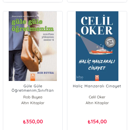
Güle Güle
Haliç Manzaralı Cinayet
Öğretmenim;Sınıftan
Yükselen Sesler 4
Rob Buyea
Celil Oker
Altın Kitaplar
Altın Kitaplar
350,00
154,00
₺
₺