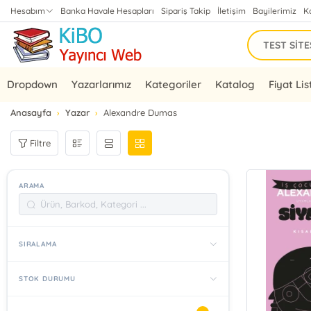
Hesabım
Banka Havale Hesapları
Sipariş Takip
İletişim
Bayilerimiz
K
Dropdown
Yazarlarımız
Kategoriler
Katalog
Fiyat Lis
Anasayfa
Yazar
Alexandre Dumas
Filtre
ARAMA
SIRALAMA
STOK DURUMU