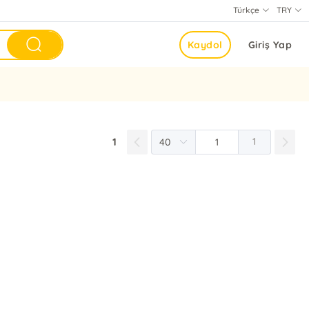
Türkçe
TRY
Kaydol
Giriş Yap
1
1