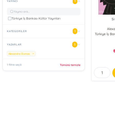
1
YAYINCI
Türkiye İş Bankası Kültür Yayınları
S
Alex
1
KATEGORİLER
Türkiye İş Ba
3
YAZARLAR
Alexandre Dumas
1 filtre seçili
Tümünü temizle