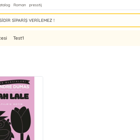
atalog
Roman
presstij
tesi
Test1