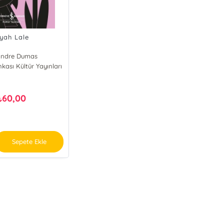
iyah Lale
andre Dumas
nkası Kültür Yayınları
60,00
₺
Sepete Ekle