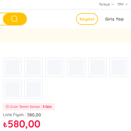
Türkçe
TRY
Kaydol
Giriş Yap
Ürün Temin Süresi :
3 Gün
580,00
Liste Fiyatı :
580,00
₺