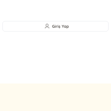
Giriş Yap
E-Bülten Kayıt
Güncel bilgiler için kayıt olunuz