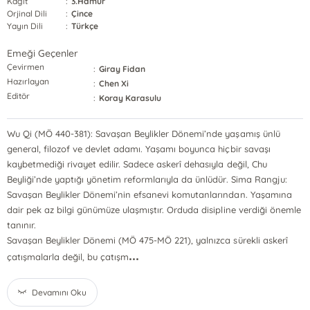
Kağıt
:
3.Hamur
Orjinal Dili
:
Çince
Yayın Dili
:
Türkçe
Emeği Geçenler
Çevirmen
:
Giray Fidan
Hazırlayan
:
Chen Xi
Editör
:
Koray Karasulu
Wu Qi (MÖ 440-381): Savaşan Beylikler Dönemi’nde yaşamış ünlü
general, filozof ve devlet adamı. Yaşamı boyunca hiçbir savaşı
kaybetmediği rivayet edilir. Sadece askerî dehasıyla değil, Chu
Beyliği’nde yaptığı yönetim reformlarıyla da ünlüdür. Sima Rangju:
Savaşan Beylikler Dönemi’nin efsanevi komutanlarından. Yaşamına
dair pek az bilgi günümüze ulaşmıştır. Orduda disipline verdiği önemle
tanınır.
Savaşan Beylikler Dönemi (MÖ 475-MÖ 221), yalnızca sürekli askerî
...
çatışmalarla değil, bu çatışm
Devamını Oku