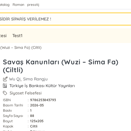
atalog
Roman
presstij
tesi
Test1
Wuzi – Sima Fa) (Ciltli)
Savaş Kanunları (Wuzi – Sima Fa)
(Ciltli)
,
Wu Qi
Sima Rangju
Türkiye İş Bankası Kültür Yayınları
Siyaset Felsefesi
ISBN
:
9786253843793
Basım Tarihi
:
2026-05
Baskı
:
1
Sayfa Sayısı
:
88
Boyut
:
125x205
Kapak
:
Ciltli