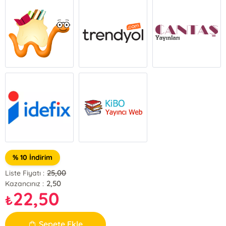
% 10 İndirim
25,00
Liste Fiyatı :
2,50
Kazancınız :
22,50
₺
Sepete Ekle