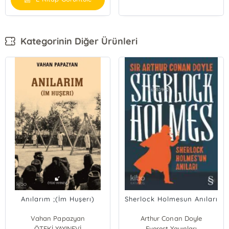
Kategorinin Diğer Ürünleri
Anılarım ;(İm Huşerı)
Sherlock Holmesun Anıları
Vahan Papazyan
Arthur Conan Doyle
ÖTEKİ YAYINEVİ
Everest Yayınları