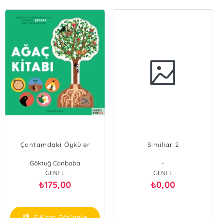
Çantamdaki Öyküler
Similiar 2
Göktuğ Canbaba
-
GENEL
GENEL
175,00
0,00
₺
₺
E-Kitap Görüntüle