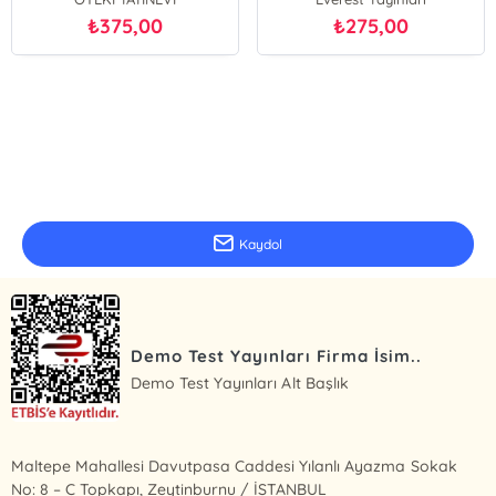
375,00
275,00
₺
₺
E-Bülten Kayıt
Güncel bilgiler için kayıt olunuz
Kaydol
Demo Test Yayınları Firma İsim..
Demo Test Yayınları Alt Başlık
Maltepe Mahallesi Davutpasa Caddesi Yılanlı Ayazma Sokak
No: 8 – C Topkapı, Zeytinburnu / İSTANBUL