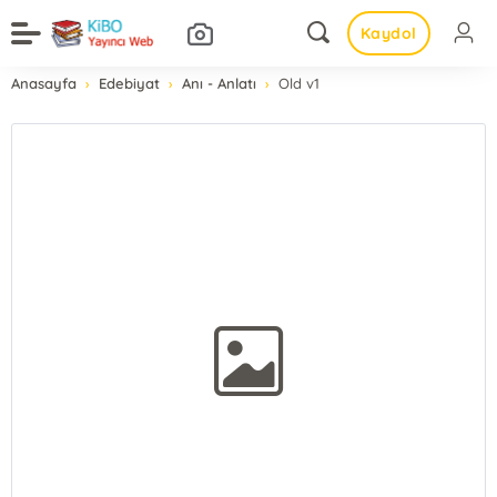
Kaydol
Anasayfa
Edebiyat
Anı - Anlatı
Old v1