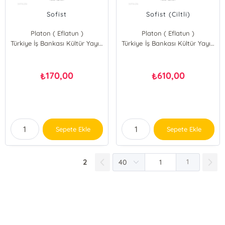
Sofist
Sofist (Ciltli)
Platon ( Eflatun )
Platon ( Eflatun )
Türkiye İş Bankası Kültür Yayınları
Türkiye İş Bankası Kültür Yayınları
170,00
610,00
₺
₺
Sepete Ekle
Sepete Ekle
2
1
E-Bülten Kayıt
Güncel bilgiler için kayıt olunuz