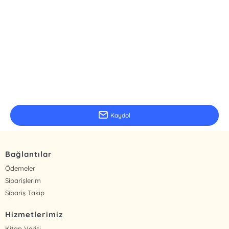
E-Bülten Kayıt
Güncel bilgiler için kayıt olunuz
Kaydol
Bağlantılar
Ödemeler
Siparişlerim
Sipariş Takip
Hizmetlerimiz
Kitap Verisi