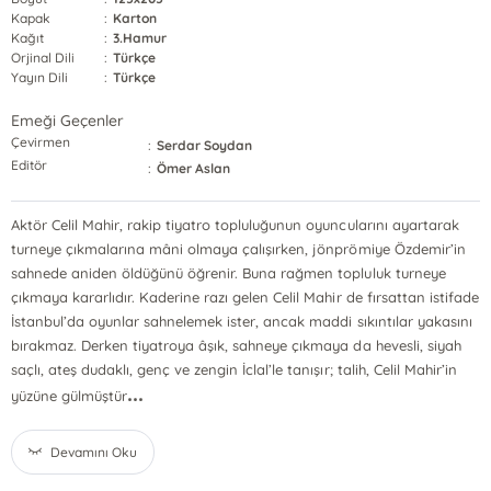
Kapak
:
Karton
Kağıt
:
3.Hamur
Orjinal Dili
:
Türkçe
Yayın Dili
:
Türkçe
Emeği Geçenler
Çevirmen
:
Serdar Soydan
Editör
:
Ömer Aslan
Aktör Celil Mahir, rakip tiyatro topluluğunun oyuncularını ayartarak
turneye çıkmalarına mâni olmaya çalışırken, jönprömiye Özdemir’in
sahnede aniden öldüğünü öğrenir. Buna rağmen topluluk turneye
çıkmaya kararlıdır. Kaderine razı gelen Celil Mahir de fırsattan istifade
İstanbul’da oyunlar sahnelemek ister, ancak maddi sıkıntılar yakasını
bırakmaz. Derken tiyatroya âşık, sahneye çıkmaya da hevesli, siyah
saçlı, ateş dudaklı, genç ve zengin İclal’le tanışır; talih, Celil Mahir’in
...
yüzüne gülmüştür
Devamını Oku