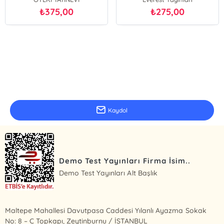
375,00
275,00
₺
₺
E-Bülten Kayıt
Güncel bilgiler için kayıt olunuz
Kaydol
Demo Test Yayınları Firma İsim..
Demo Test Yayınları Alt Başlık
Maltepe Mahallesi Davutpasa Caddesi Yılanlı Ayazma Sokak
No: 8 – C Topkapı, Zeytinburnu / İSTANBUL