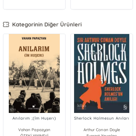
Kategorinin Diğer Ürünleri
Anılarım ;(İm Huşerı)
Sherlock Holmesun Anıları
Vahan Papazyan
Arthur Conan Doyle
ÖTEKİ YAYINEVİ
Everest Yayınları