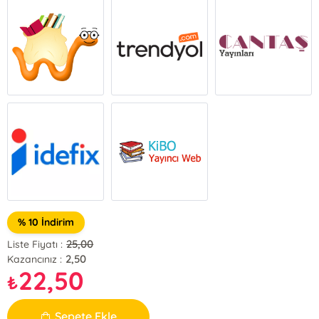
% 10 İndirim
25,00
Liste Fiyatı :
2,50
Kazancınız :
22,50
₺
Sepete Ekle