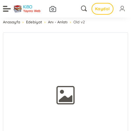
Kaydol
Anasayfa
Edebiyat
Anı - Anlatı
Old v2