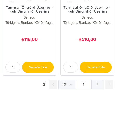
Tanrısal Öngörü Üzerine –
Tanrısal Öngörü Üzerine –
Ruh Dinginliği Üzerine
Ruh Dinginliği Üzerine
(Ciltli)
Seneca
Seneca
Türkiye İş Bankası Kültür Yayınları
Türkiye İş Bankası Kültür Yayınları
118,00
510,00
₺
₺
Sepete Ekle
Sepete Ekle
2
1
E-Bülten Kayıt
Güncel bilgiler için kayıt olunuz