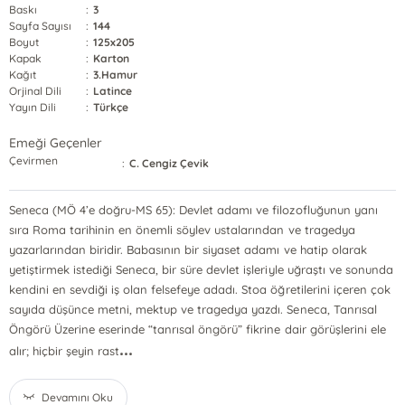
Baskı
:
3
Sayfa Sayısı
:
144
Boyut
:
125x205
Kapak
:
Karton
Kağıt
:
3.Hamur
Orjinal Dili
:
Latince
Yayın Dili
:
Türkçe
Emeği Geçenler
Çevirmen
:
C. Cengiz Çevik
Seneca (MÖ 4’e doğru-MS 65): Devlet adamı ve filozofluğunun yanı
sıra Roma tarihinin en önemli söylev ustalarından ve tragedya
yazarlarından biridir. Babasının bir siyaset adamı ve hatip olarak
yetiştirmek istediği Seneca, bir süre devlet işleriyle uğraştı ve sonunda
kendini en sevdiği iş olan felsefeye adadı. Stoa öğretilerini içeren çok
sayıda düşünce metni, mektup ve tragedya yazdı. Seneca, Tanrısal
Öngörü Üzerine eserinde “tanrısal öngörü” fikrine dair görüşlerini ele
...
alır; hiçbir şeyin rast
Devamını Oku