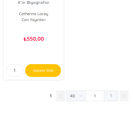
X’in Biyografisi
Catherine Lacey
Can Yayınları
550,00
₺
Sepete Ekle
1
1
E-Bülten Kayıt
Güncel bilgiler için kayıt olunuz