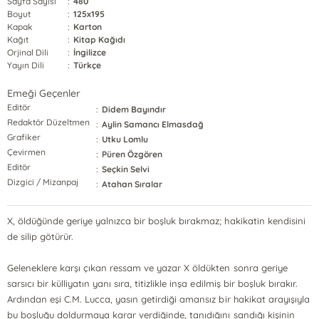
Sayfa Sayısı
:
480
Boyut
:
125x195
Kapak
:
Karton
Kağıt
:
Kitap Kağıdı
Orjinal Dili
:
İngilizce
Yayın Dili
:
Türkçe
Emeği Geçenler
Editör
:
Didem Bayındır
Redaktör Düzeltmen
:
Aylin Samancı Elmasdağ
Grafiker
:
Utku Lomlu
Çevirmen
:
Püren Özgören
Editör
:
Seçkin Selvi
Dizgici / Mizanpaj
:
Atahan Sıralar
X, öldüğünde geriye yalnızca bir boşluk bırakmaz; hakikatin kendisini
de silip götürür.
Geleneklere karşı çıkan ressam ve yazar X öldükten sonra geriye
sarsıcı bir külliyatın yanı sıra, titizlikle inşa edilmiş bir boşluk bırakır.
Ardından eşi C.M. Lucca, yasın getirdiği amansız bir hakikat arayışıyla
bu boşluğu doldurmaya karar verdiğinde, tanıdığını sandığı kişinin