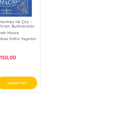
Holmes ile Çöz –
tıran Bulmacalar
reth Moore
nkası Kültür Yayınları
ve O'Brien
150,00
₺
Sepete Ekle