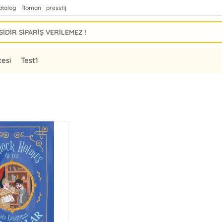
atalog
Roman
presstij
tesi
Test1