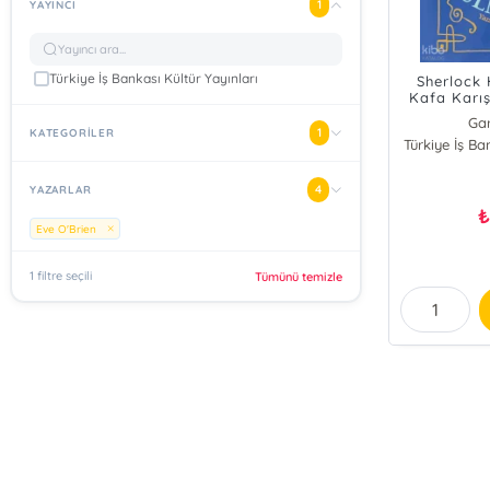
1
YAYINCI
Türkiye İş Bankası Kültür Yayınları
Sherlock 
Kafa Karış
Ga
1
KATEGORİLER
Türkiye İş Ba
E
4
YAZARLAR
Eve O'Brien
1 filtre seçili
Tümünü temizle