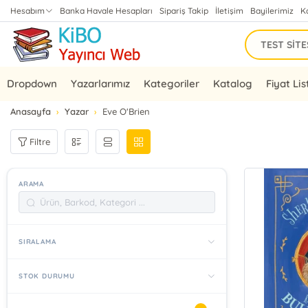
Hesabım
Banka Havale Hesapları
Sipariş Takip
İletişim
Bayilerimiz
K
Dropdown
Yazarlarımız
Kategoriler
Katalog
Fiyat Lis
Anasayfa
Yazar
Eve O'Brien
Filtre
ARAMA
SIRALAMA
STOK DURUMU