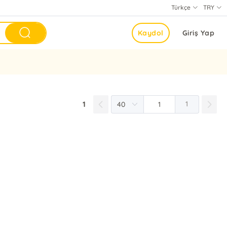
Türkçe
TRY
Kaydol
Giriş Yap
1
1