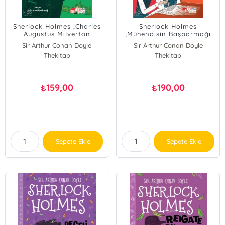
Sherlock Holmes ;Charles
Sherlock Holmes
Augustus Milverton
;Mühendisin Başparmağı
Vakası
Sir Arthur Conan Doyle
Sir Arthur Conan Doyle
Thekitap
Thekitap
159,00
190,00
₺
₺
Sepete Ekle
Sepete Ekle