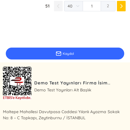
51
2
E-Bülten Kayıt
Güncel bilgiler için kayıt olunuz
Kaydol
Demo Test Yayınları Firma İsim..
Demo Test Yayınları Alt Başlık
Maltepe Mahallesi Davutpasa Caddesi Yılanlı Ayazma Sokak
No: 8 – C Topkapı, Zeytinburnu / İSTANBUL