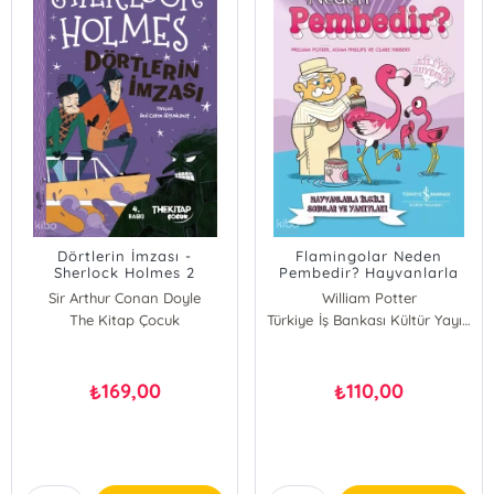
Dörtlerin İmzası -
Flamingolar Neden
Sherlock Holmes 2
Pembedir? Hayvanlarla
İlgili Sorular ve Yanıtları
Sir Arthur Conan Doyle
William Potter
The Kitap Çocuk
Adam Phillips
Türkiye İş Bankası Kültür Yayınları
Clare Hibbert
169,00
110,00
₺
₺