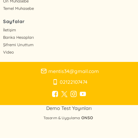
Ön Muhasebe
Temel Muhasebe
Sayfalar
İletişim
Banka Hesapları
Şifremi Unuttum
Video
mentis34@gmail.com
02122107474
Demo Test Yayınları
ONSO
Tasarım & Uygulama