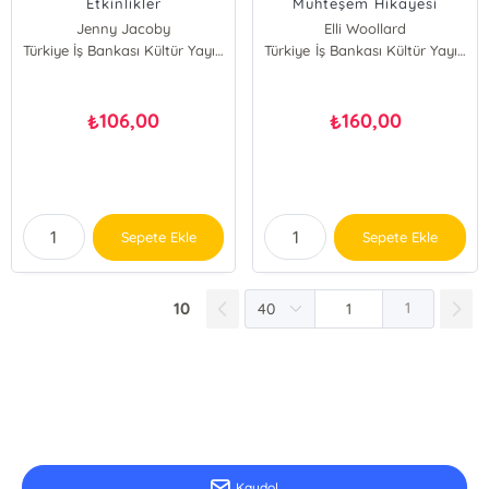
Etkinlikler
Muhteşem Hikayesi
Jenny Jacoby
Elli Woollard
Türkiye İş Bankası Kültür Yayınları
Türkiye İş Bankası Kültür Yayınları
106,00
160,00
₺
₺
Sepete Ekle
Sepete Ekle
10
1
E-Bülten Kayıt
Güncel bilgiler için kayıt olunuz
Kaydol