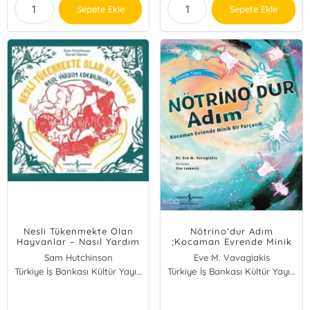
Sepete Ekle
Sepete Ekle
Nesli Tükenmekte Olan
Nötrino’dur Adım
Hayvanlar – Nasıl Yardım
;Kocaman Evrende Minik
Edebilirsin?
Bir Parçacık
Sam Hutchinson
Eve M. Vavagiakis
Türkiye İş Bankası Kültür Yayınları
Türkiye İş Bankası Kültür Yayınları