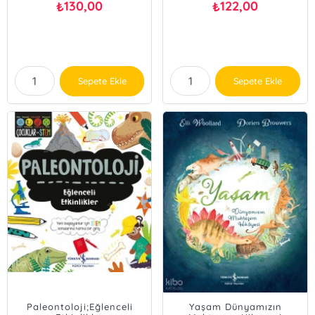
130,00
122,00
₺
₺
Sepete Ekle
Sepete Ekle
Paleontoloji;Eğlenceli
Yaşam Dünyamızın