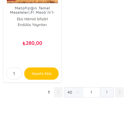
Metafiziğin Temel
Meseleleri;Fî Mesâʾili’l-
Umûri’l-İlâhiyye
Ebû Hâmid İsfizârî
Endülüs Yayınları
280,00
₺
Sepete Ekle
1
1
E-Bülten Kayıt
Güncel bilgiler için kayıt olunuz