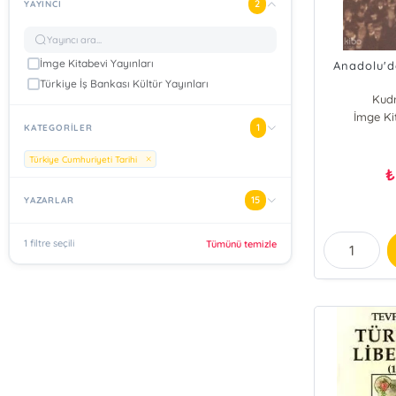
2
YAYINCI
İmge Kitabevi Yayınları
Anadolu'd
Türkiye İş Bankası Kültür Yayınları
Kudr
İmge Ki
1
KATEGORİLER
Türkiye Cumhuriyeti Tarihi
₺
15
YAZARLAR
1 filtre seçili
Tümünü temizle