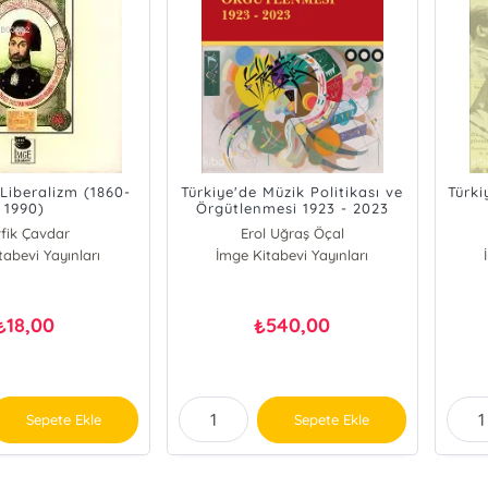
 Liberalizm (1860-
Türkiye'de Müzik Politikası ve
Türki
1990)
Örgütlenmesi 1923 - 2023
Ba
fik Çavdar
Erol Uğraş Öçal
tabevi Yayınları
İmge Kitabevi Yayınları
18,00
540,00
₺
₺
Sepete Ekle
Sepete Ekle