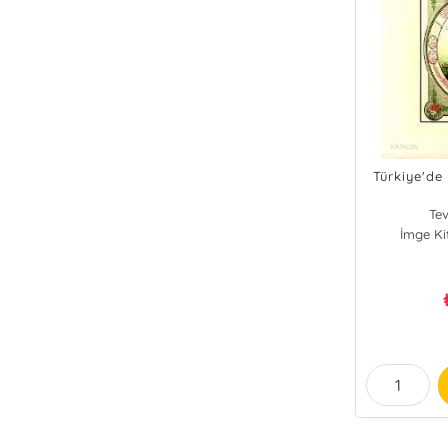
Türkiye'de
Tev
İmge Ki