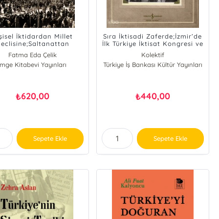
şisel İktidardan Millet
Sıra İktisadi Zaferde;İzmir’de
eclisine;Saltanattan
İlk Türkiye İktisat Kongresi ve
Cumhuriyete
Sergisi Albümü-1923
Fatma Eda Çelik
Kolektif
İmge Kitabevi Yayınları
Türkiye İş Bankası Kültür Yayınları
620,00
440,00
₺
₺
Sepete Ekle
Sepete Ekle