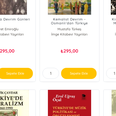
a Devrim Günleri
Kemalist Devrim -
Ki
Osmanlı'dan Türkiye
M
Cumhuriyeti'ne Geçişte
et Emiroğlu
Mustafa Türkeş
Reformlar ve Devrim 1839 -
tabevi Yayınları
İmge Kitabevi Yayınları
1939
295,00
295,00
₺
Sepete Ekle
Sepete Ekle