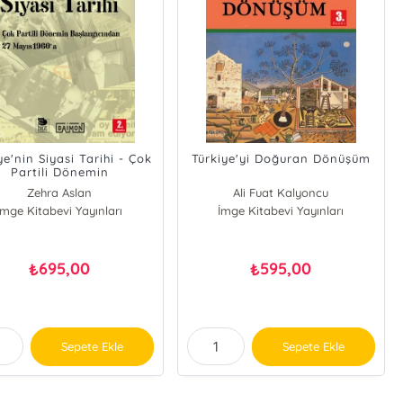
ye'nin Siyasi Tarihi - Çok
Türkiye'yi Doğuran Dönüşüm
Partili Dönemin
şlangıcından 27 Mayıs
Zehra Aslan
Ali Fuat Kalyoncu
1960'a
İmge Kitabevi Yayınları
İmge Kitabevi Yayınları
695,00
595,00
₺
₺
Sepete Ekle
Sepete Ekle