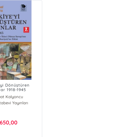
'yi Dönüştüren
lar 1918-1945
n ve İkinci Dünya
Fuat Kalyoncu
ı'nın Türkiye
tabevi Yayınları
yeti'ne Etkisi
650,00