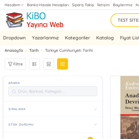
Hesabım
Banka Havale Hesapları
Sipariş Takip
İletişim
Bayilerimiz
K
Dropdown
Yazarlarımız
Kategoriler
Katalog
Fiyat Lis
Anasayfa
Tarih
Türkiye Cumhuriyeti Tarihi
Filtre
ARAMA
SIRALAMA
STOK DURUMU