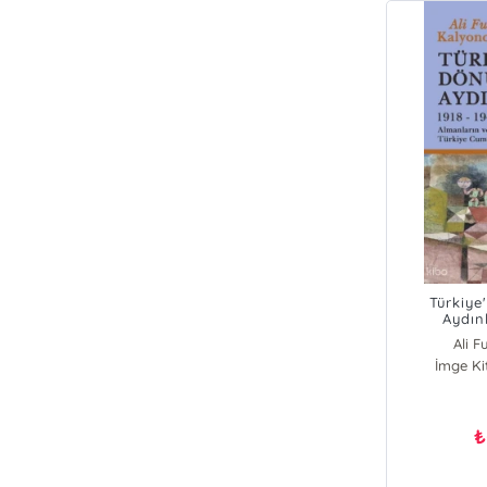
Türkiye
Aydın
;Almanları
Ali 
Savaş
İmge Ki
Cumhuri
₺