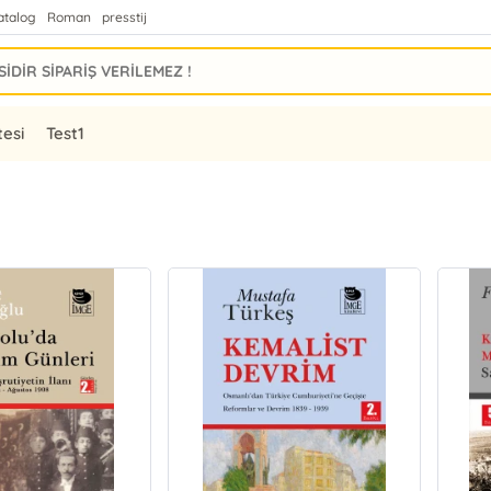
atalog
Roman
presstij
tesi
Test1