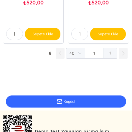
520,00
520,00
₺
₺
Sepete Ekle
Sepete Ekle
8
1
E-Bülten Kayıt
Güncel bilgiler için kayıt olunuz
Kaydol
Demo Test Yayınları Firma İsim..