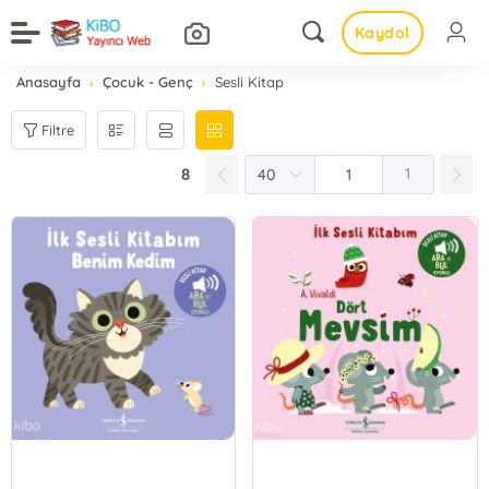
Kaydol
Anasayfa
Çocuk - Genç
Sesli Kitap
Filtre
8
1