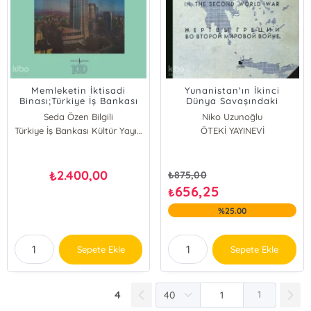
Memleketin İktisadi
Yunanistan'ın İkinci
Binası;Türkiye İş Bankası
Dünya Savaşındaki
Tarihine Mimari Bir Bakış
Özverileri
Seda Özen Bilgili
Niko Uzunoğlu
Türkiye İş Bankası Kültür Yayınları
ÖTEKİ YAYINEVİ
2.400,00
₺
₺
875,00
656,25
₺
%25.00
Sepete Ekle
Sepete Ekle
4
1