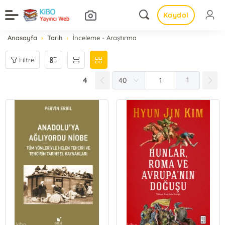
Kaydol
Anasayfa
Tarih
İnceleme - Araştırma
Filtre
4
1