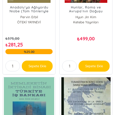
Anadolu’ya Ağlıyordu
Hunlar, Roma ve
Niobe (Tüm Yönleriyle
Avrupa’nın Doğuşu
Helen Tehciri ve Tehcirin
Pervin Erbil
Hyun Jin Kim
Tarihsel Kaynakları)
ÖTEKİ YAYINEVİ
Ketebe Yayınları
499,00
₺
₺
375,00
281,25
₺
%25.00
Sepete Ekle
Sepete Ekle