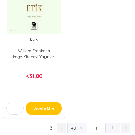
Etik
William Frankena
İmge Kitabevi Yayınları
31,00
₺
Sepete Ekle
3
1