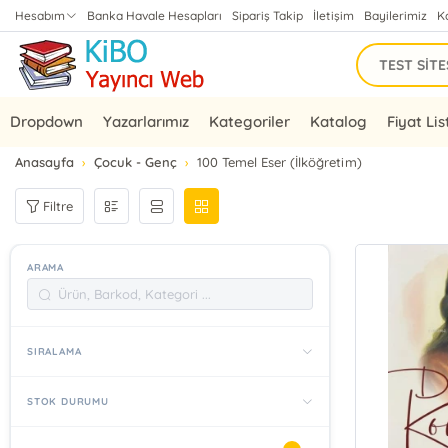
Hesabım
Banka Havale Hesapları
Sipariş Takip
İletişim
Bayilerimiz
K
Dropdown
Yazarlarımız
Kategoriler
Katalog
Fiyat Lis
Anasayfa
Çocuk - Genç
100 Temel Eser (İlköğretim)
Filtre
ARAMA
SIRALAMA
STOK DURUMU