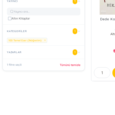
1
YAYINCI
Altın Kitaplar
Dede Ko
1
KATEGORİLER
Alt
100 Temel Eser (İlköğretim)
1
YAZARLAR
1 filtre seçili
Tümünü temizle