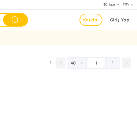
Türkçe
TRY
Kaydol
Giriş Yap
1
1