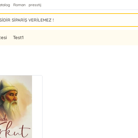
atalog
Roman
presstij
tesi
Test1