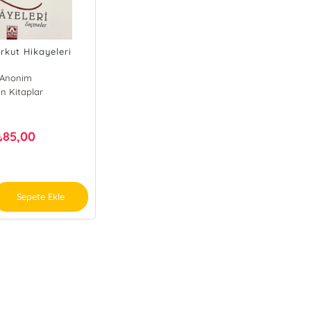
rkut Hikayeleri
Anonim
ın Kitaplar
85,00
₺
Sepete Ekle