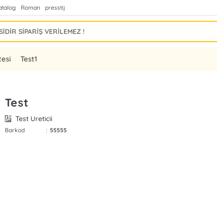
atalog
Roman
presstij
tesi
Test1
Test
Test Ureticii
Barkod
:
55555