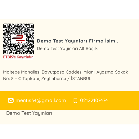
E-Bülten Kayıt
Güncel bilgiler için kayıt olunuz
Demo Test Yayınları Firma İsim..
Demo Test Yayınları Alt Başlık
Maltepe Mahallesi Davutpasa Caddesi Yılanlı Ayazma Sokak
No: 8 – C Topkapı, Zeytinburnu / İSTANBUL
mentis34@gmail.com
02122107474
Demo Test Yayınları