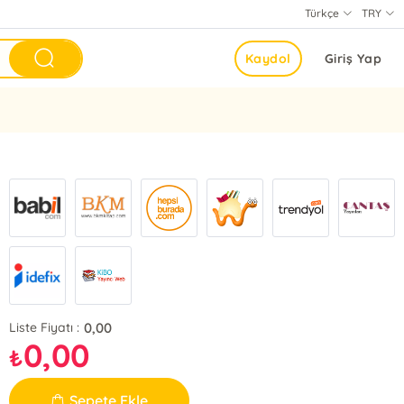
Türkçe
TRY
Kaydol
Giriş Yap
0,00
Liste Fiyatı :
0,00
₺
Sepete Ekle