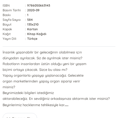
ISBN
:
9786050663143
Basım Tarihi
:
2020-09
Baskı
:
1
Sayfa Sayısı
:
584
Boyut
:
135x210
Kapak
:
Karton
Kağıt
:
Kitap Kağıdı
Yayın Dili
:
Türkçe
İnsanlık yaşanabilir bir geleceğinin olabilmesi için
dünyadan ayrılacak. Siz de ayrılmak ister misiniz?
Robotların insanlardan üstün olduğu yeni bir yaşam
biçimi ortaya çıkacak. Sizce bu olası mı?
Yapay organlarla yaşayıp yaşlanacağız. Gelecekte
organ marketlerinden yapay organ siparişi verir
misiniz?
Beynimizdeki bilgileri istediğimiz
aktarabileceğiz. En sevdiğiniz arkadaşınıza aktarmak ister misiniz?
...
Beyinlerimiz hacklenme tehlikesiyle kar