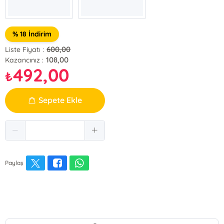
% 18 İndirim
600,00
Liste Fiyatı :
108,00
Kazancınız :
492,00
₺
Sepete Ekle
Paylaş