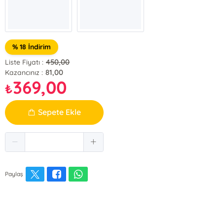
% 18 İndirim
450,00
Liste Fiyatı :
81,00
Kazancınız :
369,00
₺
Sepete Ekle
Paylaş