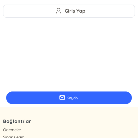
Giriş Yap
E-Bülten Kayıt
Güncel bilgiler için kayıt olunuz
Kaydol
Bağlantılar
Ödemeler
Siparişlerim