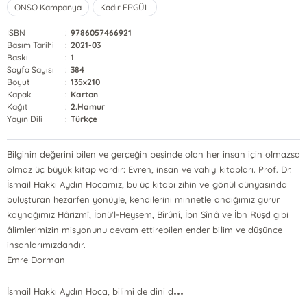
ONSO Kampanya
Kadir ERGÜL
ISBN
:
9786057466921
Basım Tarihi
:
2021-03
Baskı
:
1
Sayfa Sayısı
:
384
Boyut
:
135x210
Kapak
:
Karton
Kağıt
:
2.Hamur
Yayın Dili
:
Türkçe
Bilginin değerini bilen ve gerçeğin peşinde olan her insan için olmazsa
olmaz üç büyük kitap vardır: Evren, insan ve vahiy kitapları. Prof. Dr.
İsmail Hakkı Aydın Hocamız, bu üç kitabı zihin ve gönül dünyasında
buluşturan hezarfen yönüyle, kendilerini minnetle andığımız gurur
kaynağımız Hârizmî, İbnü'l-Heysem, Bîrûnî, İbn Sînâ ve İbn Rüşd gibi
âlimlerimizin misyonunu devam ettirebilen ender bilim ve düşünce
insanlarımızdandır.
Emre Dorman
...
İsmail Hakkı Aydın Hoca, bilimi de dini d