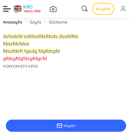
Kaydol
Anasayfa
Sayfa
Sözleşme
dsfadsfd safdsafdsfdsds dsafdfds
fdasfdsfdsa
fdsafdsft fgsdg fdgfdsgfd
gfdsgfdgfdsgfdgsfd
vcxvcxvzcvvzcx
E-Bülten Kayıt
Güncel bilgiler için kayıt olunuz
Kaydol