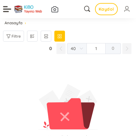
Kaydol
Anasayfa
Filtre
0
0