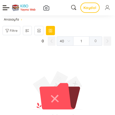
Kaydol
Anasayfa
Filtre
0
0