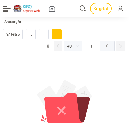
Kaydol
Anasayfa
Filtre
0
0