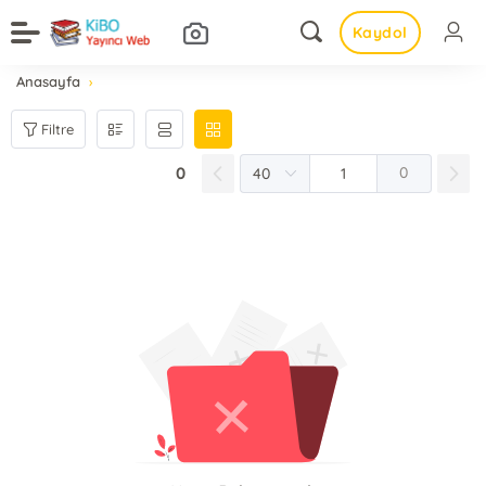
Kaydol
Anasayfa
Filtre
0
0