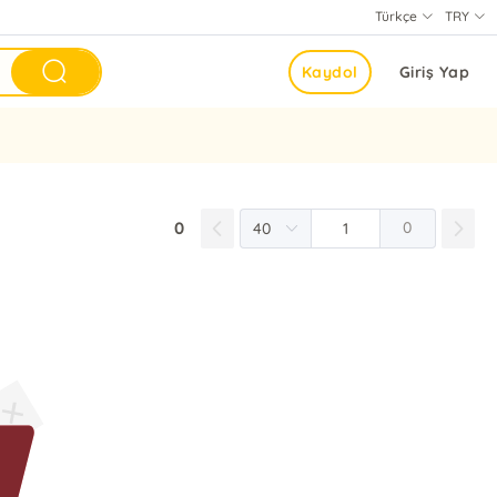
Türkçe
TRY
Kaydol
Giriş Yap
0
0