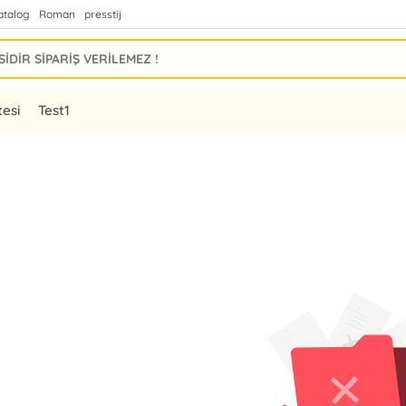
atalog
Roman
presstij
tesi
Test1