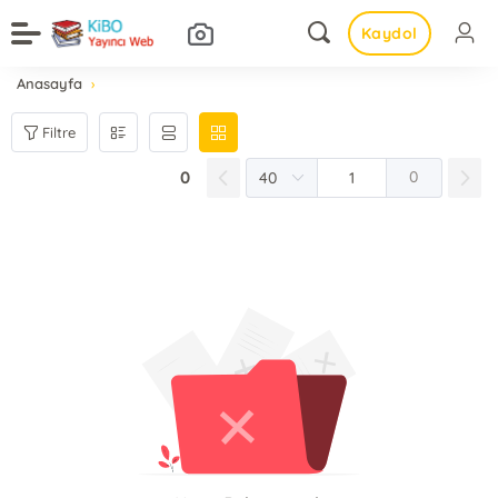
Kaydol
Anasayfa
Filtre
0
0