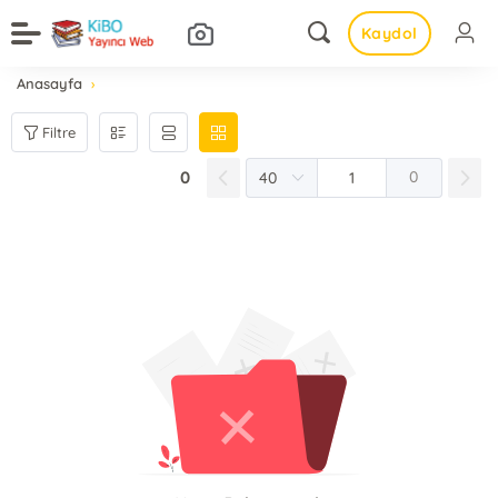
Kaydol
Anasayfa
Filtre
0
0