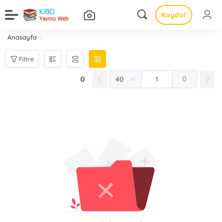
Kaydol
Anasayfa
Filtre
0
0