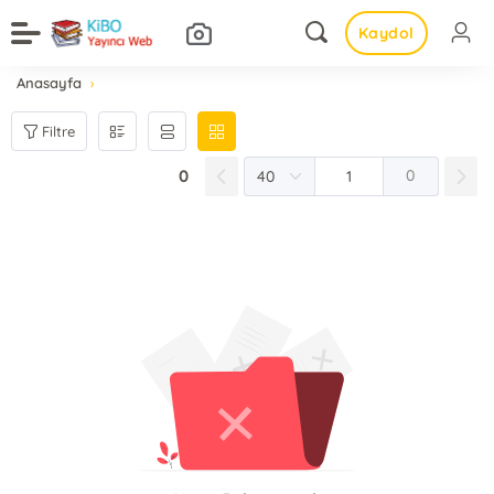
Kaydol
Anasayfa
Filtre
0
0