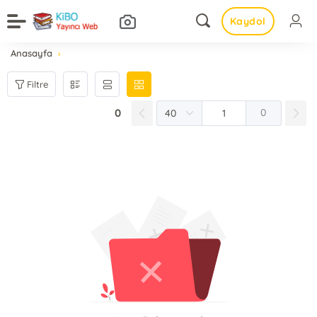
Kaydol
Anasayfa
Filtre
0
0