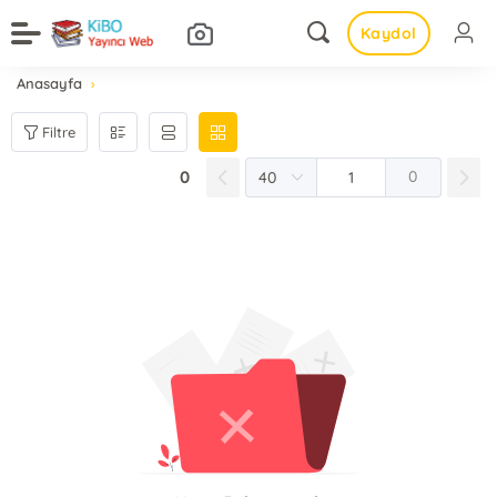
Kaydol
Anasayfa
Filtre
0
0