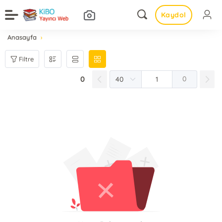
Kaydol
Anasayfa
Filtre
0
0