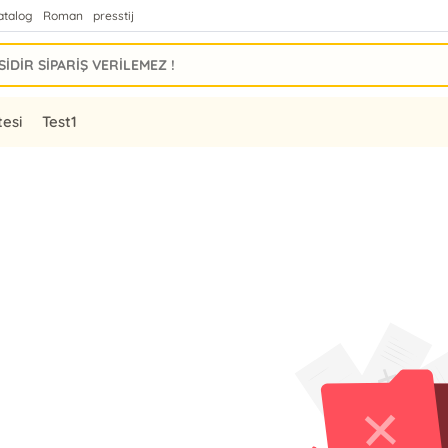
atalog
Roman
presstij
tesi
Test1