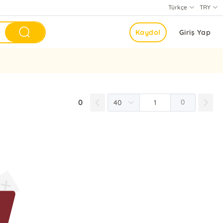
Türkçe
TRY
Kaydol
Giriş Yap
0
0