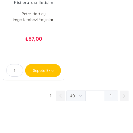
Kişilerarası İletişim
Peter Hartley
İmge Kitabevi Yayınları
67,00
₺
Sepete Ekle
1
1
E-Bülten Kayıt
Güncel bilgiler için kayıt olunuz