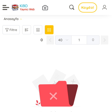
Kaydol
Anasayfa
Filtre
0
0