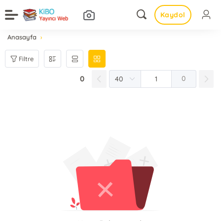
Kaydol
Anasayfa
Filtre
0
0