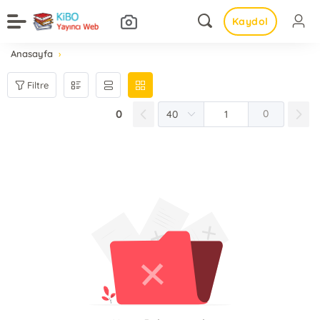
Kaydol
Anasayfa
Filtre
0
0