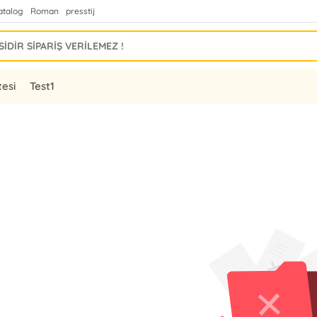
atalog
Roman
presstij
tesi
Test1