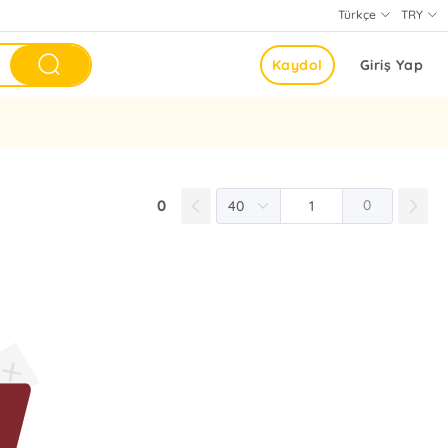
Türkçe
TRY
Kaydol
Giriş Yap
0
0