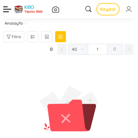
Kaydol
Anasayfa
Filtre
0
0