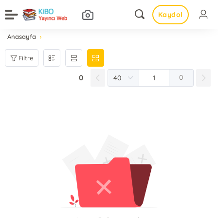
Kaydol
Anasayfa
Filtre
0
0